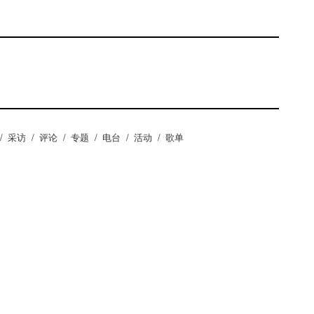
/
采访
/
评论
/
专题
/
电台
/
活动
/
歌单