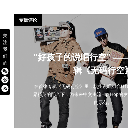
专辑评论
关
注
我
“好孩子的说唱行空” —— 
们
的
辑《无码行空
在首张专辑《无码行空》里，杭州说唱组合U180
界精英的配合下，为未来中文主流Hip-Hop的
的示范。