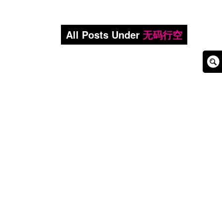
All Posts Under
无码行空
Sear
Box