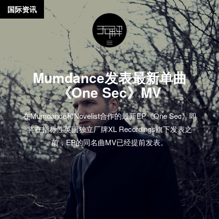
国际资讯
Mumdance发表最新单曲
《One Sec》MV
在Mumdance和Novelist合作的最新EP《One Sec》即
将在指标性英国独立厂牌XL Recordings旗下发表之
前，EP的同名曲MV已经提前发表。