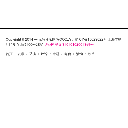
Copyright © 2014 — 无解音乐网 WOOOZY。沪ICP备15029822号 上海市徐
汇区复兴西路100号2楼A
沪公网安备 31010402001859号
首页
/
资讯
/
采访
/
评论
/
专题
/
电台
/
活动
/
歌单