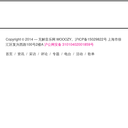
Copyright © 2014 — 无解音乐网 WOOOZY。沪ICP备15029822号 上海市徐
汇区复兴西路100号2楼A
沪公网安备 31010402001859号
首页
/
资讯
/
采访
/
评论
/
专题
/
电台
/
活动
/
歌单