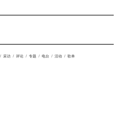
/
采访
/
评论
/
专题
/
电台
/
活动
/
歌单