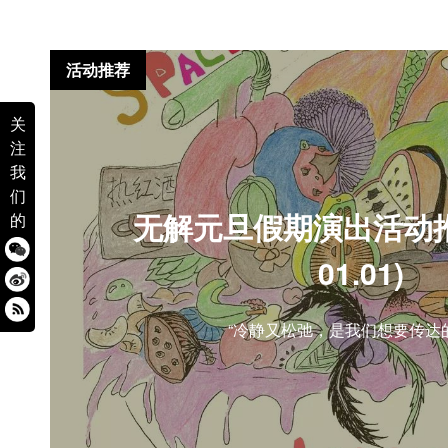
活动推荐
关
注
我
们
无解元旦假期演出活动推荐(
的
01.01)
“冷静又松弛，是我们想要传达