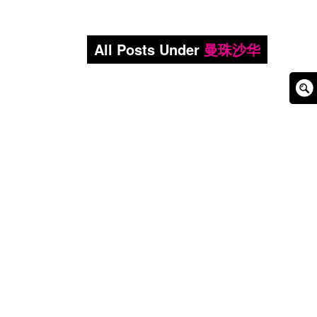
All Posts Under
曼珠沙华
Sear
Box