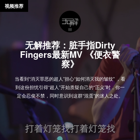
视频推荐
无解推荐：脏手指Dirty
Fingers最新MV 《便衣警
察》
当看到“消灭罪恶的超人”担心“如何消灭我的皱纹” ，看
到这份担忧引得“超人”开始质疑自己的“正义”时，你一
定会忍俊不禁，同时意识到这群“混蛋”的迷人之处。