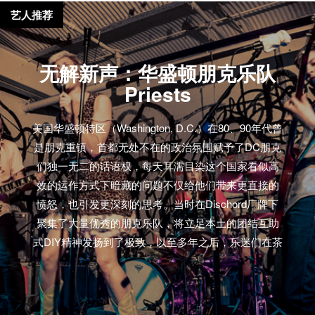
艺人推荐
无解新声：华盛顿朋克乐队
Priests
美国华盛顿特区（Washington, D.C.）在80、90年代曾
是朋克重镇，首都无处不在的政治氛围赋予了DC朋克
们独一无二的话语权，每天耳濡目染这个国家看似高
效的运作方式下暗藏的问题不仅给他们带来更直接的
愤怒，也引发更深刻的思考。当时在Dischord厂牌下
聚集了大量优秀的朋克乐队，将立足本土的团结互助
式DIY精神发扬到了极致，以至多年之后，乐迷们在茶
余饭后或仰望或惆怅那段现在看起来略显原始、没有
互联网却又无限牛逼的年代，DC Punk/Hardcord
Scene仍是不可略过的重要一笔。时过境迁，当Fugazi