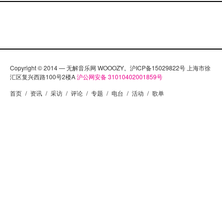
Copyright © 2014 — 无解音乐网 WOOOZY。沪ICP备15029822号 上海市徐
汇区复兴西路100号2楼A
沪公网安备 31010402001859号
首页
/
资讯
/
采访
/
评论
/
专题
/
电台
/
活动
/
歌单