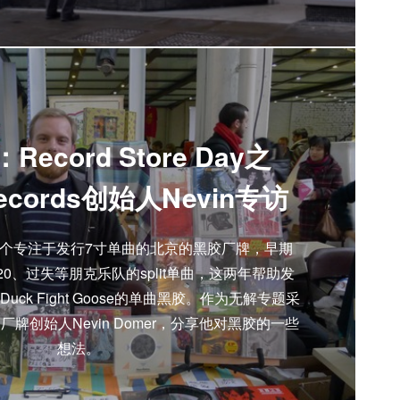
ecord Store Day之
 Records创始人Nevin专访
rds是一个专注于发行7寸单曲的北京的黑胶厂牌，早期
0、过失等朋克乐队的split单曲，这两年帮助发
ck Fight Goose的单曲黑胶。作为无解专题采
牌创始人Nevin Domer，分享他对黑胶的一些
想法。