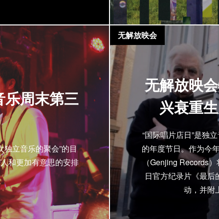
无解放映会
无解放映会
音乐周末第三
兴衰重生
“国际唱片店日”是独
次独立音乐的聚会”的目
的年度节日。作为今年
乐人和更加有意思的安排
（Genjing Rec
日官方纪录片《最后
动，并附