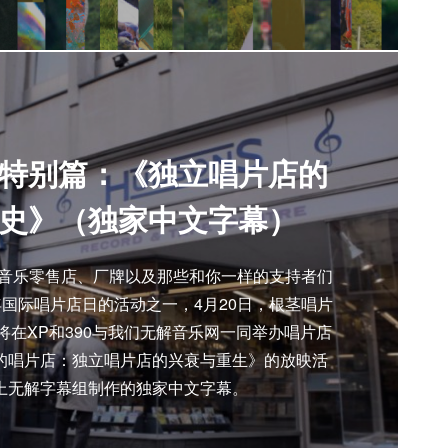
特别篇：《独立唱片店的
史》（独家中文字幕）
立音乐零售店、厂牌以及那些和你一样的支持者们
国际唱片店日的活动之一，4月20日，根茎唱片
ords）将在XP和390与我们无解音乐网一同举办唱片店
的唱片店：独立唱片店的兴衰与重生》的放映活
上无解字幕组制作的独家中文字幕。