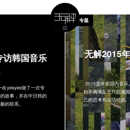
无解专题
无解2015年
专访韩国音乐
s
2015是许多国内音
 yesyes做了一次专
始不再满足于只照搬国
知的故事，并在中日韩的
己的思考和生活经历。
积极的联系。