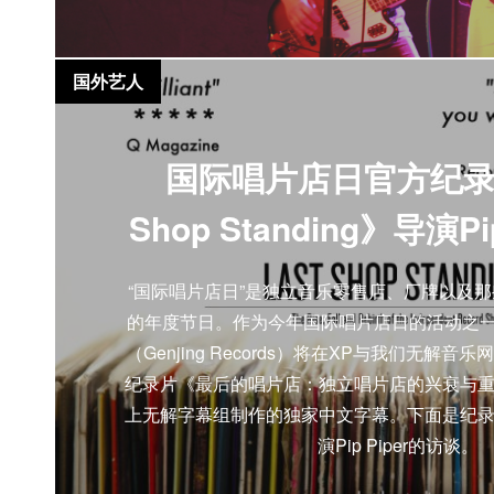
国外艺人
国际唱片店日官方纪录片
Shop Standing》导演Pi
“国际唱片店日”是独立音乐零售店、厂牌以及
的年度节日。作为今年国际唱片店日的活动之一
（Genjing Records）将在XP与我们无解
纪录片《最后的唱片店：独立唱片店的兴衰与
上无解字幕组制作的独家中文字幕。下面是纪
演Pip Piper的访谈。