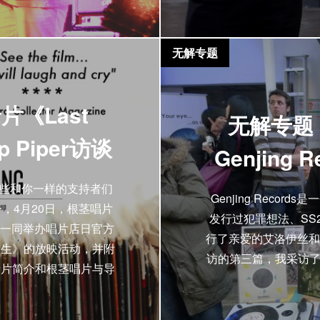
无解专题
《Last
无解专题：R
p Piper访谈
Genjing
那些和你一样的支持者们
Genjing Reco
，4月20日，根茎唱片
发行过犯罪想法、SS2
音乐网一同举办唱片店日官方
行了亲爱的艾洛伊丝和Du
重生》的放映活动，并附
访的第三篇，我采访了厂
录片简介和根茎唱片与导