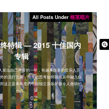
All Posts Under
根茎唱片
终特辑 — 2015 十佳国内
Sear
专辑
Box
乐人发出自己声音的一年，有越来越多的音乐人开
外的流行元素，而开始思考如何能在其中融入自
而这正是本年度的中国独立音乐界最令人激动的
一点。