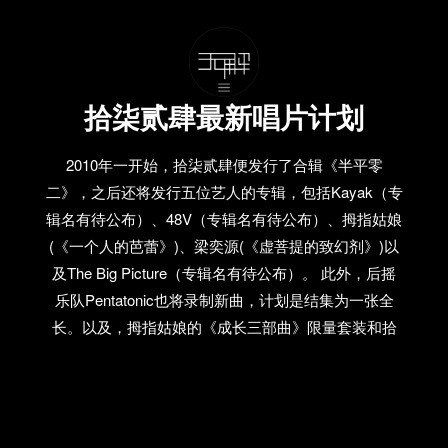
拾柒贰肆最新唱片计划
2010年一开始，拾柒贰肆便发行了合辑《半平零
二》，之后还将发行五位艺人的专辑，包括Kayak（专
辑名有待公布）、48V（专辑名有待公布）、拇指姑娘
(《一个人的芭蕾》)、梁奕源(《虚菩提的致幻剂》)以
及The Big Picture（专辑名有待公布）。 此外，后摇
乐队Pentatonic也将录制新曲，计划是结集为一张全
长。以及，拇指姑娘的《成长三部曲》限量套装和拾
柒贰肆的四周年出品套装（含所有出品）也在制作
中。