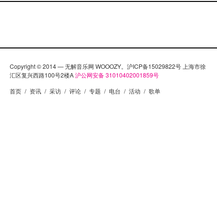
Copyright © 2014 — 无解音乐网 WOOOZY。沪ICP备15029822号 上海市徐
汇区复兴西路100号2楼A
沪公网安备 31010402001859号
首页
/
资讯
/
采访
/
评论
/
专题
/
电台
/
活动
/
歌单