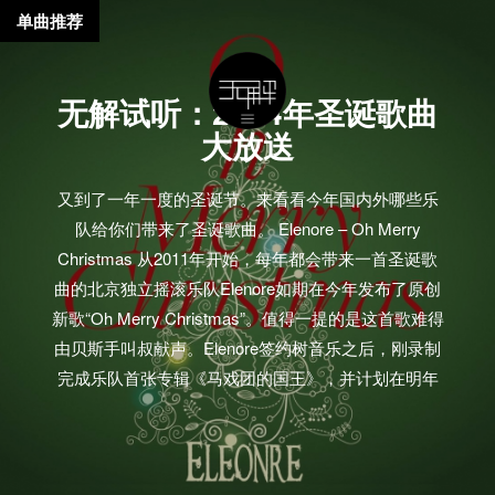
单曲推荐
无解试听：2014年圣诞歌曲
大放送
又到了一年一度的圣诞节。来看看今年国内外哪些乐
队给你们带来了圣诞歌曲。 Elenore – Oh Merry
Christmas 从2011年开始，每年都会带来一首圣诞歌
曲的北京独立摇滚乐队Elenore如期在今年发布了原创
新歌“Oh Merry Christmas”。值得一提的是这首歌难得
由贝斯手叫叔献声。Elenore签约树音乐之后，刚录制
完成乐队首张专辑《马戏团的国王》，并计划在明年
发行。 [audio:https://www.wooozy.cn/wp-
content/uploads/audio/Elenore%20-
%20Oh%20Merry%20Christmas.mp3] 梁晓雪 – 早点