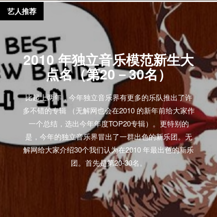
艺人推荐
2010 年独立音乐模范新生大
点名（第20－30名）
比起上两年，今年独立音乐界有更多的乐队推出了许
多不错的专辑 （无解网也会在2010 的新年前给大家作
一个总结，选出今年年度TOP20专辑）。更特别的
是，今年的独立音乐界冒出了一群出色的新乐团。无
解网给大家介绍30个我们认为在2010 年最出色的新乐
团。首先是第20-30名。