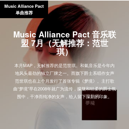
回家 又是一个每年圣诞歌曲如约而至的艺人。可能是
Music Alliance Pact
出国留学的经历，造就了梁晓雪的圣诞情结。今年的
单曲推荐
圣诞歌曲“早点回家”。
[audio:https://www.wooozy.cn/wp-
Music Alliance Pact 音乐联
content/uploads/audio/Kulu%20-
%20A%20Long%20Way%20to%20be%20Home.mp3]
盟 7月（无解推荐：范世
Monster KaR – 等圣诞 广州城市画报美编Gary化身为
琪）
怪兽阿佧，即将在明年1月1日发行第二张概念专辑
《再见珍妮》，并开展四城的小型巡演，和全新乐队
本月MAP，无解推荐的是范世琪。和氣音乐是今年内
阵容一起演绎钉鞋、Trip-Hop、电子、复古流行等的融
地风头最劲的独立厂牌之一。而旗下爵士系唱作女声
合音乐。在此之前，Monster KaR首先在豆瓣小站发布
范世琪也在上个月发行了首张专辑《梦境》。主打歌
了新专辑中单曲”等圣诞“的官方MV。 “等圣诞”试听
曲“梦境”早在2008年就广为流传，朦胧和轻柔的爵士氛
[audio:https://www.wooozy.cn/wp-
围中，干净而纯净的女声，给人留下深刻的印象。
content/uploads/audio/Monster%20KaR%20-
%20Waiting%20for%20Christmas.mp3] “等圣诞”MV
The Church – Xmas 澳洲独立后朋老团The Church…