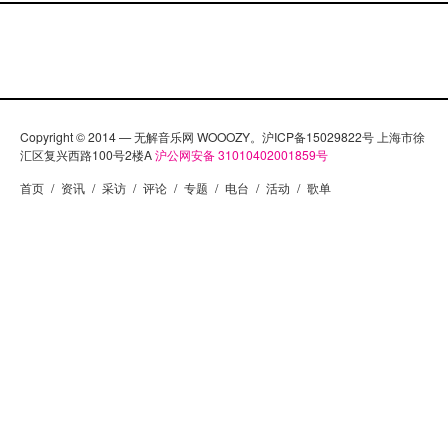
Copyright © 2014 — 无解音乐网 WOOOZY。沪ICP备15029822号 上海市徐
汇区复兴西路100号2楼A
沪公网安备 31010402001859号
首页
/
资讯
/
采访
/
评论
/
专题
/
电台
/
活动
/
歌单