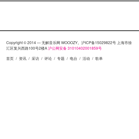
Copyright © 2014 — 无解音乐网 WOOOZY。沪ICP备15029822号 上海市徐
汇区复兴西路100号2楼A
沪公网安备 31010402001859号
首页
/
资讯
/
采访
/
评论
/
专题
/
电台
/
活动
/
歌单