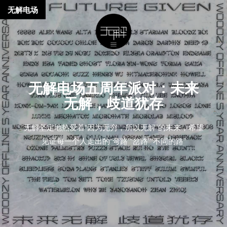
无解电场
无解电场五周年派对：未来
无解，歧道犹存
无解坚定地热爱着“因为无穷，所以无解”的未来，希望
见证每一个人走出的“弯路”“岔路”“不同的路”