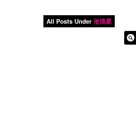
All Posts Under
沧浪星
Sear
Box