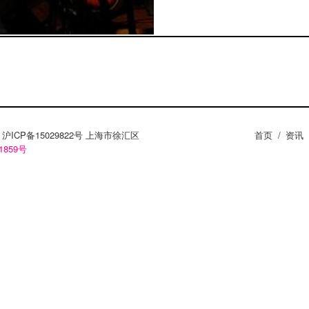
ZY。沪ICP备15029822号 上海市徐汇区
首页
/
资讯
1859号