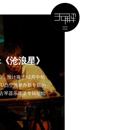
辑《沧浪星》
，预计将于12月中旬
TU凸空间举办新专辑的
古琴器乐摇滚专辑能给