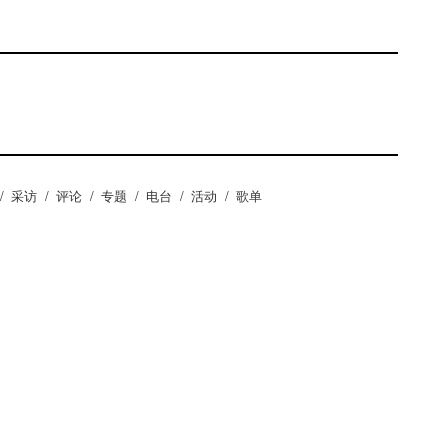
/
采访
/
评论
/
专题
/
电台
/
活动
/
歌单