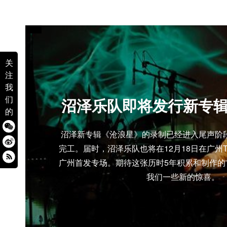
关
注
我
们
沼泽乐队即将发行新专
的
沼泽新专辑《沧浪星》的录制已经进入尾声阶段
完工。届时，沼泽乐队也将在12月18日在广州
广州首发专场。期待这张历时5年积累和制作的
我们一些新的惊喜。