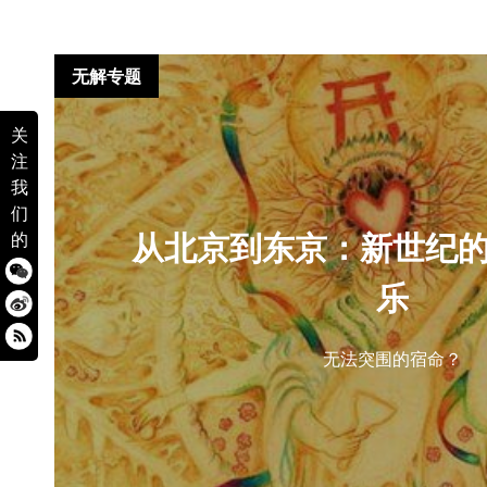
无解专题
关
注
我
们
从北京到东京：新世纪
的
乐
无法突围的宿命？