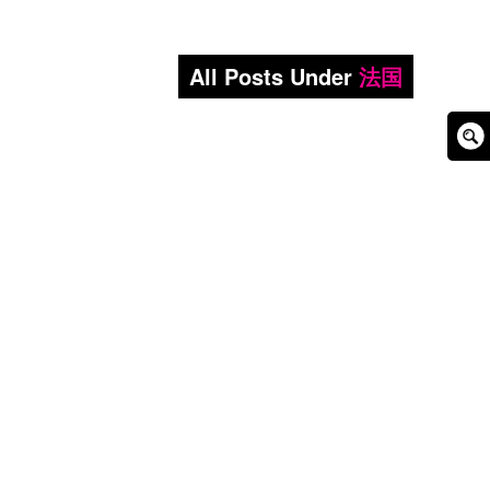
All Posts Under
法国
Sear
Box