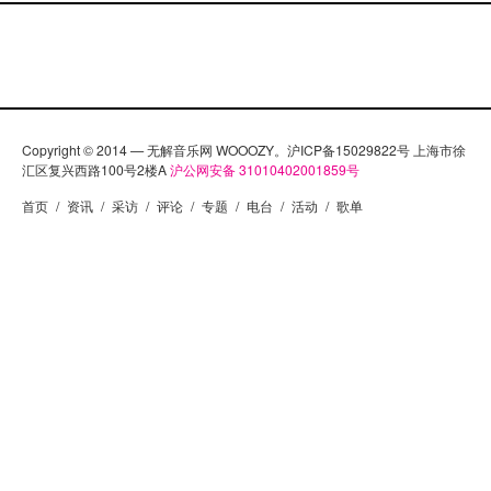
Copyright © 2014 — 无解音乐网 WOOOZY。沪ICP备15029822号 上海市徐
汇区复兴西路100号2楼A
沪公网安备 31010402001859号
首页
/
资讯
/
采访
/
评论
/
专题
/
电台
/
活动
/
歌单