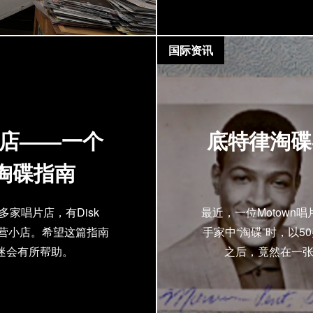
国际资讯
片店——一个
底特律淘碟客
淘碟指南
家唱片店，有Disk
最近，一位Motown
少私营小店。希望这篇指南
手家中“淘碟”时，以
迷会有所帮助。
之后，竟然在一张唱片