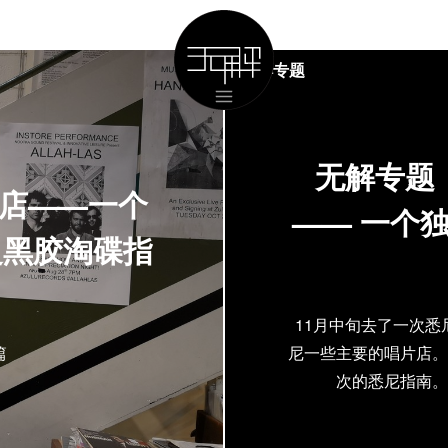
无解专题
无解专题
片店——一个
—— 一个
边黑胶淘碟指
11月中旬去了一次
篇
尼一些主要的唱片店。
次的悉尼指南。