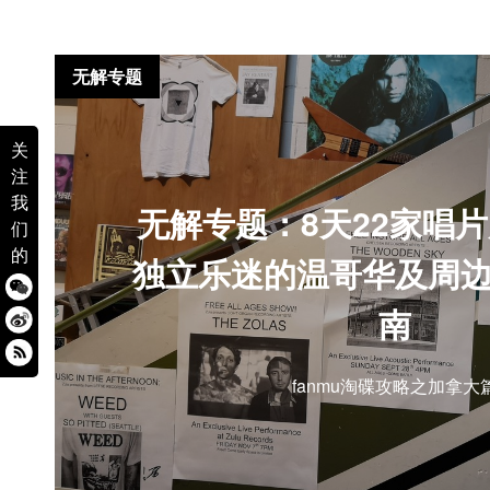
无解专题
关
注
我
无解专题：8天22家唱
们
的
独立乐迷的温哥华及周
南
fanmu淘碟攻略之加拿大