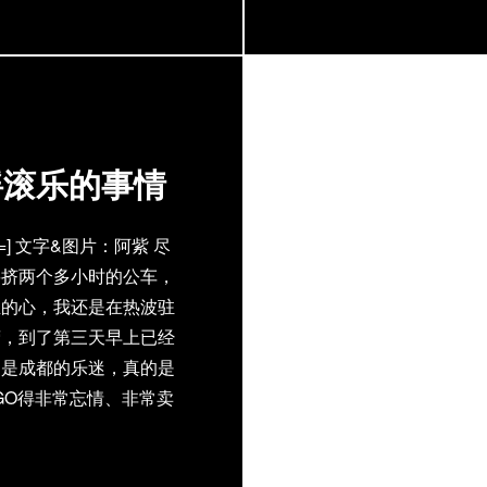
替出演，场次安排很有
的乐迷们大都往返于二
舞台的吴卓玲和主舞台
摇滚乐的事情
 float=] 文字&图片：阿紫 尽
要挤两个多小时的公车，
圣的心，我还是在热波驻
营，到了第三天早上已经
的是成都的乐迷，真的是
GO得非常忘情、非常卖