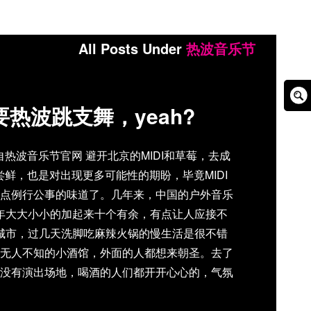
All Posts Under
热波音乐节
Sear
热波跳支舞，yeah?
Box
自热波音乐节官网 避开北京的MIDI和草莓，去成
鲜，也是对出现更多可能性的期盼，毕竟MIDI
点例行公事的味道了。几年来，中国的户外音乐
年大大小小的加起来十个有余，有点让人应接不
城市，过几天洗脚吃麻辣火锅的慢生活是很不错
无人不知的小酒馆，外面的人都想来朝圣。去了
没有演出场地，喝酒的人们都开开心心的，气氛
第二届，算是有些经验，分天空小舞台、大地大舞
波并不像其它音乐节大小舞台同时进行，而是交