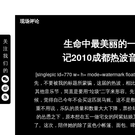
现场评论
生命中最美丽的
关
注
记2010成都热波
我
们
的
[singlepic id=770 w= h= mode=watermark 
先，不要被我的标题所蒙骗，这届的热波，相
其他音乐节，简直是要用“垃圾”二字来形容。
候，觉得自己今年不会买这匹斑马账。这不是
重不用说，乐队的质量和数量大大下降，票价却
的怂恿之下，原本想在五一做宅女的阿紫姑娘
了。这次，陪伴她的除了蓝色小帐篷、面包、
跑去熊猫基地了！）、还有狂风暴