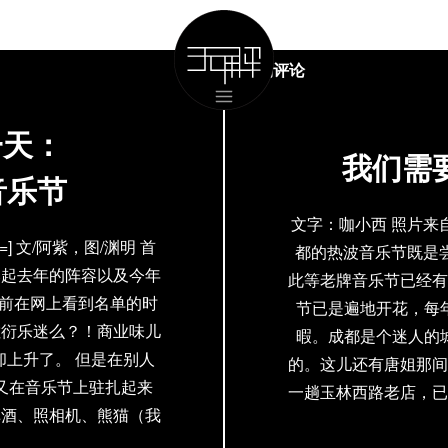
现场评论
一天：
我们需要
音乐节
文字：咖小西 照片来
float=] 文/阿紫，图/渊明 首
都的热波音乐节既是尝
比起去年的阵容以及今年
此等老牌音乐节已经有
先前在网上看到名单的时
节已是遍地开花，每
敷衍乐迷么？！商业味儿
暇。成都是个迷人的
上升了。 但是在别人
的。这儿还有唐姐那间
又在音乐节上驻扎起来
一趟玉林西路老店，已
啤酒、照相机、熊猫（我
很好。 热波今年是
雨和摇滚乐。
台和熊猫电子舞台。热