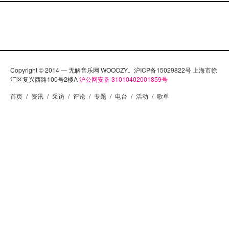
Copyright © 2014 — 无解音乐网 WOOOZY。沪ICP备15029822号 上海市徐
汇区复兴西路100号2楼A
沪公网安备 31010402001859号
首页
/
资讯
/
采访
/
评论
/
专题
/
电台
/
活动
/
歌单