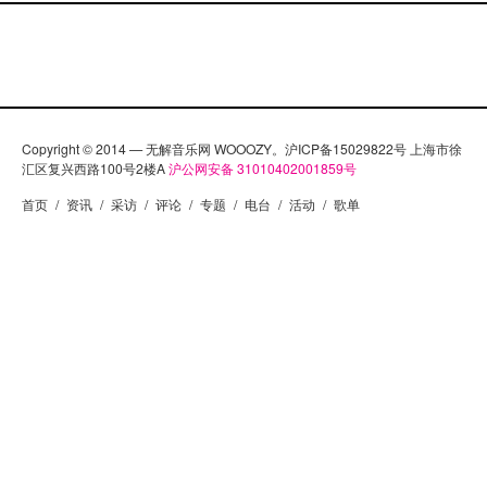
Copyright © 2014 — 无解音乐网 WOOOZY。沪ICP备15029822号 上海市徐
汇区复兴西路100号2楼A
沪公网安备 31010402001859号
首页
/
资讯
/
采访
/
评论
/
专题
/
电台
/
活动
/
歌单