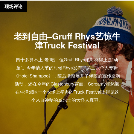
现场评论
老到自由–Gruff Rhys艺惊牛
津Truck Festival
四十多算不上“老”吧，但Gruff Rhys绝对称得上是“顽
童”。今年情人节的时候Rhys发布了第三张个人专辑
《Hotel Shampoo》，随后渐渐展开了伴随的宣传巡演
活动，还在今年的Glastonbury露面。Screamy和悠颜
在牛津郊区一个农场上举办的Truck Festival上得见这
个来自神秘的威尔士的大怪人真容。