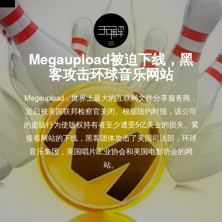
Megaupload被迫下线，黑
客攻击环球音乐网站
Megaupload，世界上最大的互联网文件分享服务商，
近日被美国联邦检察官关闭。根据纽约时报，该公司
的盗版行为使版权持有者至少遭受5亿美金的损失。紧
接着网站的下线，黑客团体攻击了美国司法部，环球
音乐集团，美国唱片工业协会和美国电影协会的网
站。