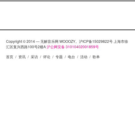
Copyright © 2014 — 无解音乐网 WOOOZY。沪ICP备15029822号 上海市徐
汇区复兴西路100号2楼A
沪公网安备 31010402001859号
首页
/
资讯
/
采访
/
评论
/
专题
/
电台
/
活动
/
歌单