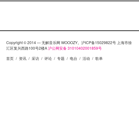
响在我日益平庸的心。我常常会独自驱车去茂名的海
边，吹着那些遥远的海风幻想：什么时候茂名才能有
那样的音乐，那样的现场，那样的文化吸引呢？
Copyright © 2014 — 无解音乐网 WOOOZY。沪ICP备15029822号 上海市徐
汇区复兴西路100号2楼A
沪公网安备 31010402001859号
首页
/
资讯
/
采访
/
评论
/
专题
/
电台
/
活动
/
歌单