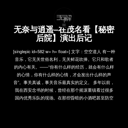
无奈与逍遥–在茂名看【秘密
后院】演出后记
[singlepic id=582 w= h= float=] 文字：空空道人 有一种
音乐，它无关世俗名利，无关鲜花吹捧。它只和歌者
的内心有关。——“你有什么样的经历，就会有什么样
的心情，你有什么样的心情，才会发出什么样的声
音”。事关真诚，事关音乐最真实的定义。 多年以前，
我在西安念书的时候，曾经在那个摇滚重镇看过很多
国内优秀乐队的现场。在那些昏暗的小酒吧甚至防空
洞里，只有认真听歌的人们和在墙壁间碰撞飞荡的音
符。多年以后，当我再回到茂名开始上班工作的日常
生活，那些音符变身做了一段最幸福自由的记忆，回