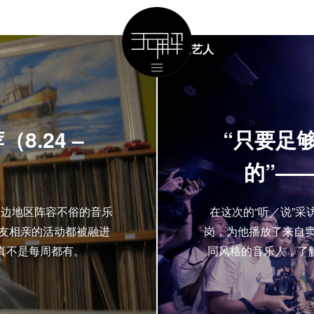
国内艺人
.24 –
“只要足
的”—
周边地区阵容不俗的音乐
在这次的“听／说”
交友相亲的活动都被融进
岗，为他播放了来自窦唯，EC
真不是每周都有。
同风格的音乐人，了