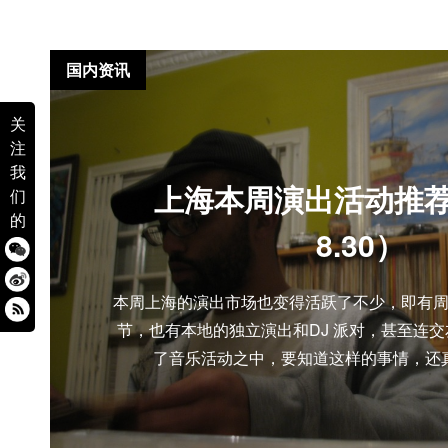
国内资讯
关
注
我
上海本周演出活动推荐（8
们
的
8.30）
本周上海的演出市场也变得活跃了不少，即有
节，也有本地的独立演出和DJ 派对，甚至连
了音乐活动之中，要知道这样的事情，还