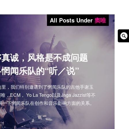
All Posts Under
窦唯
Sear
Box
够真诚，风格是不成问题
—惘闻乐队的“听／说”
采访里，我们特别邀请到了惘闻乐队的吉他手谢玉
M， Yo La Tengo以及Jaga Jazzist等不
解一下惘闻乐队在创作和音乐影响方面的关系。