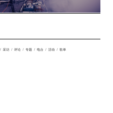
/
采访
/
评论
/
专题
/
电台
/
活动
/
歌单