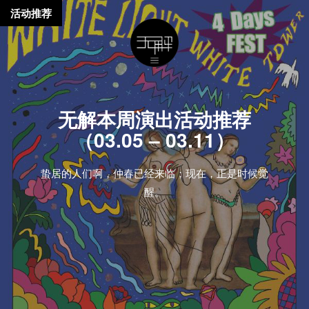
活动推荐
无解本周演出活动推荐
（03.05 – 03.11）
蛰居的人们啊，仲春已经来临；现在，正是时候觉
醒。