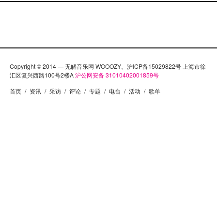
Copyright © 2014 — 无解音乐网 WOOOZY。沪ICP备15029822号 上海市徐
汇区复兴西路100号2楼A
沪公网安备 31010402001859号
首页
/
资讯
/
采访
/
评论
/
专题
/
电台
/
活动
/
歌单