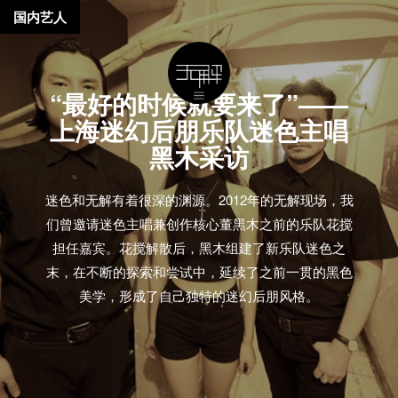
国内艺人
“最好的时候就要来了”——
上海迷幻后朋乐队迷色主唱
黑木采访
迷色和无解有着很深的渊源。2012年的无解现场，我
们曾邀请迷色主唱兼创作核心董黑木之前的乐队花搅
担任嘉宾。花搅解散后，黑木组建了新乐队迷色之
末，在不断的探索和尝试中，延续了之前一贯的黑色
美学，形成了自己独特的迷幻后朋风格。