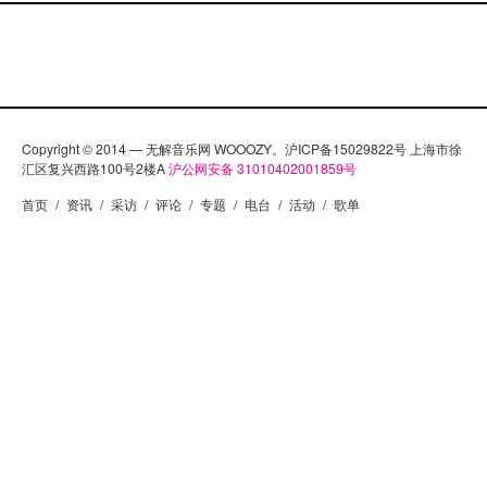
Copyright © 2014 — 无解音乐网 WOOOZY。沪ICP备15029822号 上海市徐
汇区复兴西路100号2楼A
沪公网安备 31010402001859号
首页
/
资讯
/
采访
/
评论
/
专题
/
电台
/
活动
/
歌单