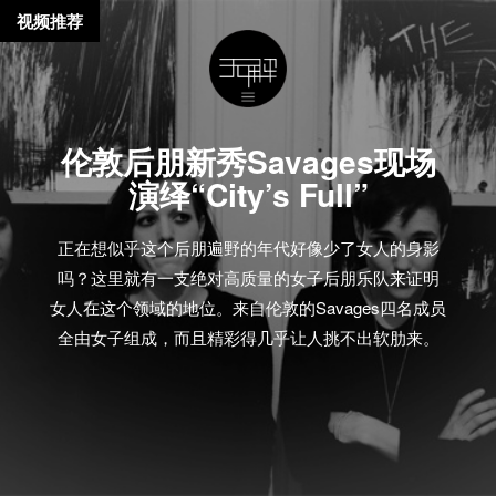
视频推荐
伦敦后朋新秀Savages现场
演绎“City’s Full”
正在想似乎这个后朋遍野的年代好像少了女人的身影
吗？这里就有一支绝对高质量的女子后朋乐队来证明
女人在这个领域的地位。来自伦敦的Savages四名成员
全由女子组成，而且精彩得几乎让人挑不出软肋来。