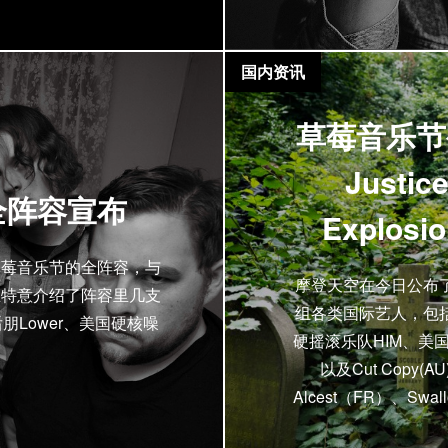
国内资讯
草莓音乐节
Justi
全阵容宣布
Explosi
草莓音乐节的全阵容，与
摩登天空在今日公布
里特意介绍了阵容里几支
组各类国际艺人，包括
Lower、美国硬核噪
硬摇滚乐队HIM、美国器乐
以及Cut Copy(AU
Alcest（FR）、Sw