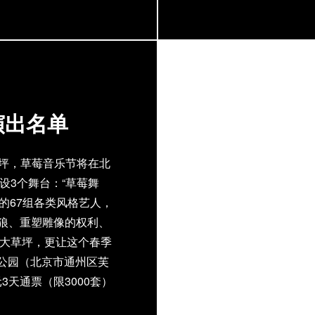
冷淡，它产生于机器，
情的了。我们很乐意地说我们
是爱上机器的嬉皮士。
巡演更壮观，会出现
PEACHES上海的
海，MAO Livehous
演出名单
27日，南京，乱世佳人
好朋友，Boys Climbin
北京，草莓音乐节 5
草坪，草莓音乐节将在北
麦馆 5月6日，上海，
设3个舞台：“草莓舞
外的67组各类风格艺人，
方、老狼、重塑雕像的权利、
超大草坪，更让这个春季
公园（北京市通州区芙
3天通票（限3000套）
y.com