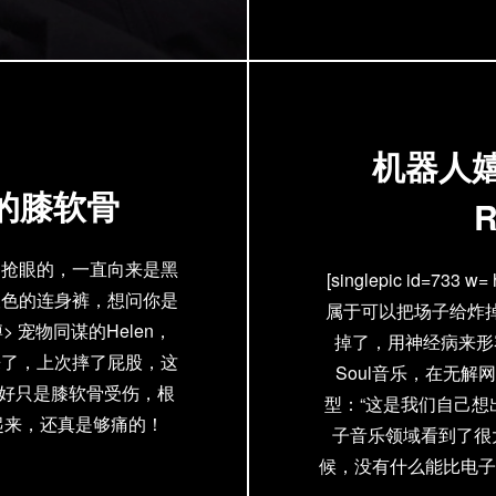
机器人嬉皮
的膝软骨
够抢眼的，一直向来是黑
[singlepic id=733 
银色的连身裤，想问你是
属于可以把场子给炸掉
 宠物同谋的Helen，
掉了，用神经病来形容
来了，上次摔了屁股，这
Soul音乐，在无
还好只是膝软骨受伤，根
型：“这是我们自己
起来，还真是够痛的！
子音乐领域看到了很大
候，没有什么能比电子