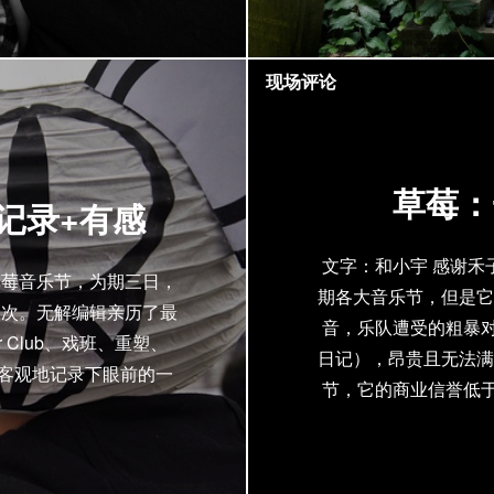
现场评论
草莓：
记录+有感
文字：和小宇 感谢禾
草莓音乐节，为期三日，
期各大音乐节，但是它
人次。无解编辑亲历了最
音，乐队遭受的粗暴对待
r Club、戏班、重塑、
日记），昂贵且无法满
试图客观地记录下眼前的一
节，它的商业信誉低于