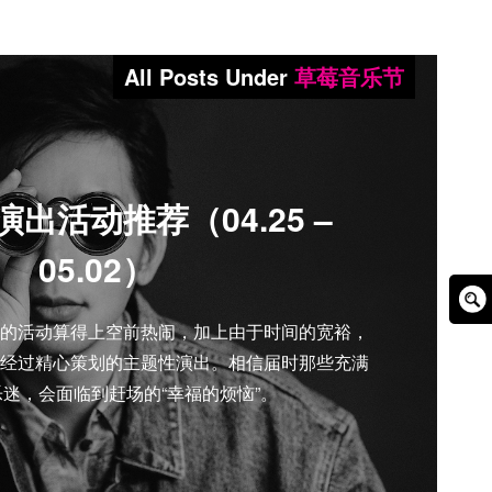
All Posts Under
草莓音乐节
出活动推荐（04.25 –
05.02）
Sear
的活动算得上空前热闹，加上由于时间的宽裕，
Box
经过精心策划的主题性演出。相信届时那些充满
迷，会面临到赶场的“幸福的烦恼”。