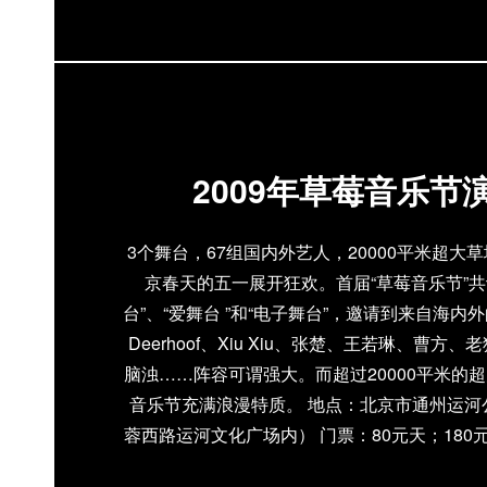
2009年草莓音乐节
3个舞台，67组国内外艺人，20000平米超大
京春天的五一展开狂欢。首届“草莓音乐节”共
台”、“爱舞台 ”和“电子舞台”，邀请到来自海内
Deerhoof、Xiu Xiu、张楚、王若琳、曹
脑浊……阵容可谓强大。而超过20000平米的
音乐节充满浪漫特质。 地点：北京市通州运河
蓉西路运河文化广场内） 门票：80元天；180元
音乐节官网：festival.modernsk