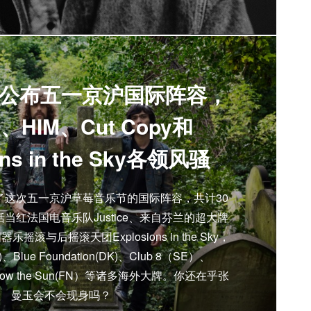
公布五一京沪国际阵容，
ce、HIM、Cut Copy和
ons in the Sky各领风骚
了这次五一京沪草莓音乐节的国际阵容，共计30
当红法国电音乐队Justice、来自芬兰的超大牌
摇滚与后摇滚天团Explosions in the Sky，
)、Blue Foundation(DK)、Club 8（SE）、
allow the Sun(FN）等诸多海外大牌。你还在乎张
曼玉会不会现身吗？