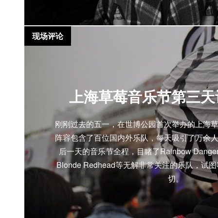
现场评论
上海草莓音乐节第三天
刚刚过去的五一，在世博公园首次举办的上海
阵容包含了百位国内外乐队，每天吸引了万余
后一天的音乐节全程，目睹了Rainbow Dange
Blonde Redhead等无解非常关注的乐队，
切。