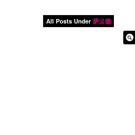
All Posts Under
萨义德
Sear
Box