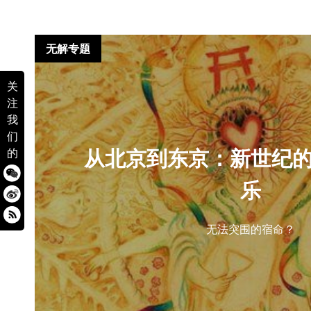
无解专题
关
注
我
们
从北京到东京：新世纪
的
乐
无法突围的宿命？