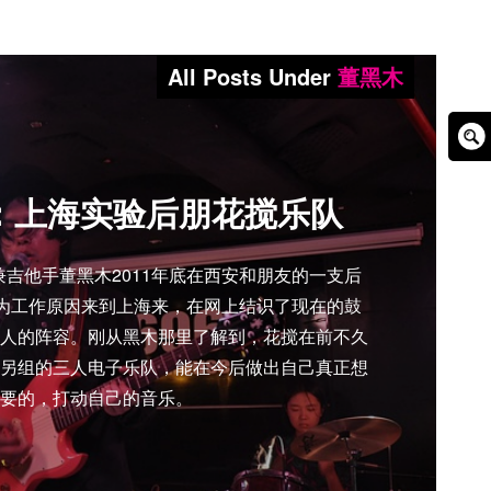
All Posts Under
董黑木
Sear
Box
：上海实验后朋花搅乐队
吉他手董黑木2011年底在西安和朋友的一支后
因为工作原因来到上海来，在网上结识了现在的鼓
人的阵容。刚从黑木那里了解到，花搅在前不久
另组的三人电子乐队，能在今后做出自己真正想
要的，打动自己的音乐。