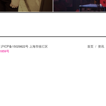
ZY。沪ICP备15029822号 上海市徐汇区
首页
/
资讯
1859号