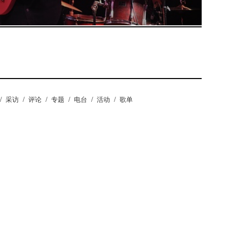
/
采访
/
评论
/
专题
/
电台
/
活动
/
歌单