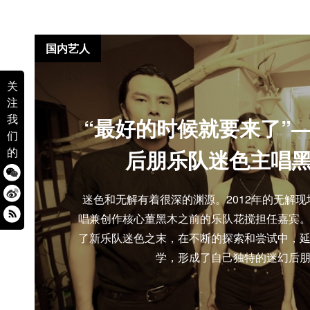
国内艺人
关
注
我
“最好的时候就要来了”
们
的
后朋乐队迷色主唱
迷色和无解有着很深的渊源。2012年的无解
唱兼创作核心董黑木之前的乐队花搅担任嘉宾
了新乐队迷色之末，在不断的探索和尝试中，
学，形成了自己独特的迷幻后