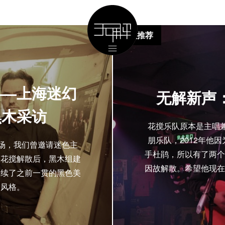
艺人推荐
——上海迷幻
无解新声
黑木采访
花搅乐队原本是主唱兼
朋乐队，2012年他
现场，我们曾邀请迷色主
手杜鹃，所以有了两个
。花搅解散后，黑木组建
因故解散。希望他现在
延续了之前一贯的黑色美
朋风格。