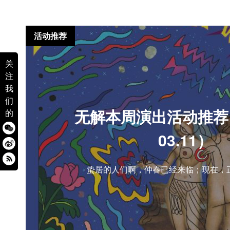
活动推荐
关
注
我
们
无解本周演出活动推荐（0
的
03.11）
蛰居的人们啊，仲春已经来临；现在，