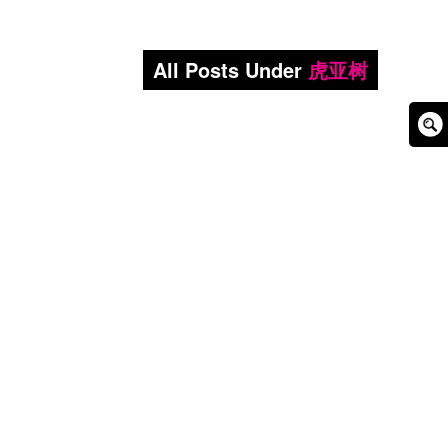
All Posts Under
虎亚树
Sear
Box