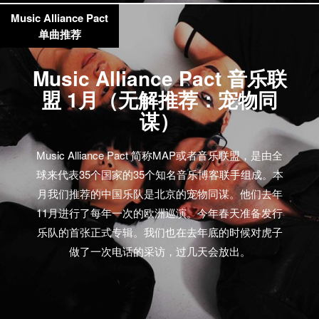
Music Alliance Pact
单曲推荐
Music Alliance Pact 音乐联
盟 1月（无解推荐：宠物同
谋）
Music Alliance Pact 简称MAP或者音乐联盟，是由全
球来代表35个国家的35个知名音乐博客联手组成。本
月我们推荐的中国乐队是北京的宠物同谋。他们去年
11月进行了每年一次的欧洲巡演。今年春天准备发行
乐队的首张正式专辑。我们也在去年底的时候对虎子
做了一次电话的采访，过几天会放出。