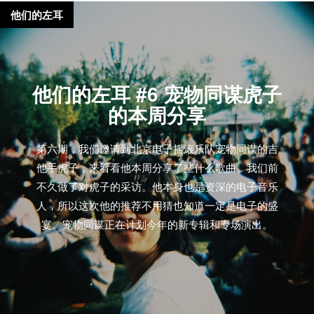
他们的左耳
他们的左耳 #6 宠物同谋虎子
的本周分享
第六期，我们邀请到北京电子摇滚乐队宠物同谋的吉
他手虎子，来看看他本周分享了些什么歌曲。我们前
不久做了对虎子的采访。他本身也是资深的电子音乐
人，所以这次他的推荐不用猜也知道一定是电子的盛
宴。宠物同谋正在计划今年的新专辑和专场演出。