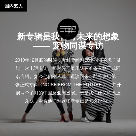
国内艺人
新专辑是我们对未来的想象
—— 宠物同谋专访
2010年12月底的时候，无解曾经对宠物同谋的虎子做
过一次电话专访，那时候正值乐队在准备首张正式同
名专辑。如今他们刚从瑞士巡演回来，即将发行第二
张正式专辑《NOISE FROM THE FUTURE 》，并开
展两个多月的中国及亚洲巡演。于是我们便又联系上
乐队，看看他们对这张新专辑是怎么说的。