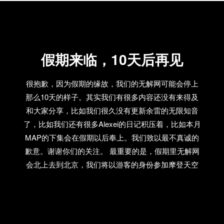
的专利。甚至当你打开虾米的”精选集“，里面已经有成
千上万个成品在等着你。而姑娘们，大概也就对你辛
苦做的mixtape点个”赞“吧。 2. Carrie Brownstein通过
出演美剧《波特兰迪亚》和信用卡广告获得的名声，
假期来临，10天后再见
远比她作为Sleater Kinney成员来的大。 【无解点评】
Sleater Kinney曾经是美国90年代riot grrrl运动中重要的
一分子，而吉他手Carrie Brownstein也曾被《滚石》杂
很抱歉，因为假期的缘故，我们的无解网可能会停上
志读者评为“全世界最被低估的25个吉他手”之一。然
那么10天的样子。其实我们有很多内容还没有来得及
而，乐队解散后，不少人却通过主流喜剧和商业广告
和大家分享，比如我们很久没有更新余雷的无限知音
重新认识了这位在不少独立乐迷心中的女神。你只能
了，比如我们还有很多Alexei的日记积压着，比如本月
心里怨恨地想“老子20年前听Sleater Kinney的时候，你
MAP的下集会在假期以后奉上。我们致以最不真诚的
们在干什么？”或者是“Carrie，你为什么就这样背叛了
歉意。谢谢你们的关注。 最重要的是，假期里无解网
摇滚？”这大概和许多人看待GALA上湖南卫视的《天
会北上去到北京，我们将以游客的身份参加摩登天空
天向上》一个道理吧？ 3. 当人们错把那些完全不独立
音乐节，并在D22见到久未露面的Snapline，或许还有
的乐队称作独立乐队。 【无解点评】 人们：“我平时喜
贝格的神秘派对。谁知道呢？总之，希望假期回来以
欢听一些独立乐队” 独立摇滚乐迷们：“啊，我也是，
后，我们有更多的精彩内容奉献给你。摩登天空音乐
太好了，终于找到同好了。我喜欢Galaxie 500、
节详情：http://www.douban.com/event/12414454/ 最