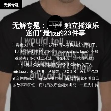
无解专题
无解专题：如今“独立摇滚乐
迷们”最恨的23件事
1. 再也没法用mixtape这种伎俩去赢得姑娘的芳心了。
【无解点评】曾经，小说《Love is a mix tape》不知
道感动了多少独立乐迷。而在电影《失恋排行榜》
中，男主角抱着不同目的给女主角制作的三次
mixtape，令人感慨。从磁带，到CD-R，再到打包或
者合并的mp3，mixtape中的每一首歌背后都有着自己
的故事和回忆，而前后次序也颇为讲究，一直从中传
递着制作者良苦的用心和饱含深意的情怀。如今，世
界变了，花5分钟，点几下鼠标，扫一眼曲库，再选个
小清新的照片作为封面，制作mixtape不再是你一个人