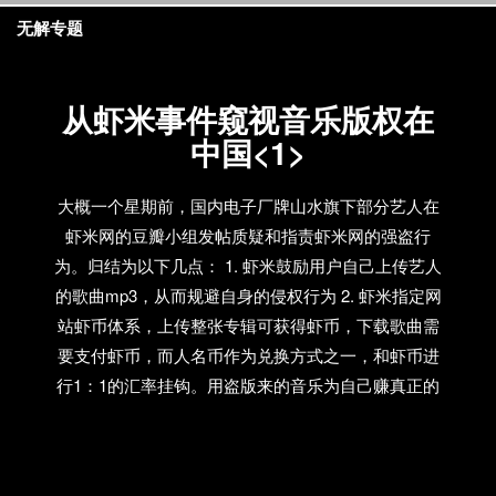
无解专题
从虾米事件窥视音乐版权在
中国<1>
大概一个星期前，国内电子厂牌山水旗下部分艺人在
虾米网的豆瓣小组发帖质疑和指责虾米网的强盗行
为。归结为以下几点： 1. 虾米鼓励用户自己上传艺人
的歌曲mp3，从而规避自身的侵权行为 2. 虾米指定网
站虾币体系，上传整张专辑可获得虾币，下载歌曲需
要支付虾币，而人名币作为兑换方式之一，和虾币进
行1：1的汇率挂钩。用盗版来的音乐为自己赚真正的
钱。 3. 虾米网没有主动和网站内大部分歌曲的版权所
有者：独立厂牌、唱片公司和艺人取得过任何联系。
过去没有，今后如果所有者不找上门的话，估计也不