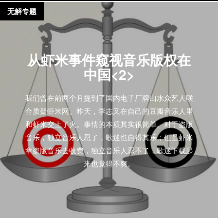
Slowdive、The Pastles、Silkworm。你喜欢哪些啊？”
后，我们不知道何时才会更新“李志和虾米不得不说的
无解专题
人们：“我喜欢最近比较红的Mumford & Sons、还有国
故事”后续，不管怎么样，你可以看这里：
内的果味VC” 独立摇滚乐迷们：“…………” 4. Kim
http://www.douban.com/note/92583592/ 可以预见这个
Gordon和Thurston…
宣言里的出现名字会越来越多，等多到像秋天的落叶
从虾米事件窥视音乐版权在
一样遍地的时候，秋天也就过去了。
中国<2>
我们曾在前两个月提到了国内电子厂牌山水众艺人联
合质疑虾米网。昨天，李志又在自己的豆瓣音乐人里
和虾米交上了火。事情的本质其实很简单。对于盗版
音乐，独立音乐人忍了，歌迷也自得其乐；但是虾米
拿盗版音乐去收费，独立音乐人忍不了，歌迷下载起
来也觉得不爽。