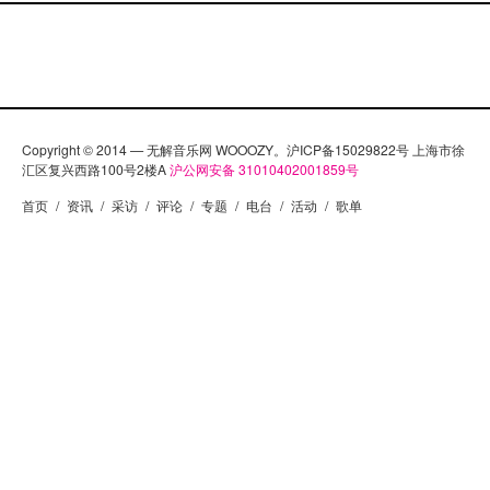
Copyright © 2014 — 无解音乐网 WOOOZY。沪ICP备15029822号 上海市徐
汇区复兴西路100号2楼A
沪公网安备 31010402001859号
首页
/
资讯
/
采访
/
评论
/
专题
/
电台
/
活动
/
歌单