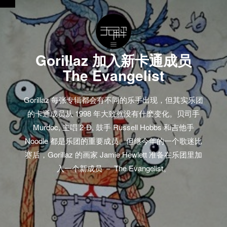
Gorillaz 加入新卡通成员
The Evangelist
Gorillaz 每张专辑都会有不同的乐手出现，但其实乐团
的卡通成员从 1998 年大致就没有什麽变化。贝司手
Murdoc, 主唱 2-D, 鼓手 Russell Hobbs 和吉他手
Noodle 都是乐团的重要成员。但继今年的一个歌迷比
赛后，Gorillaz 的画家 Jamie Hewlett 准备在乐团里加
入一个新成员 － The Evangelist。