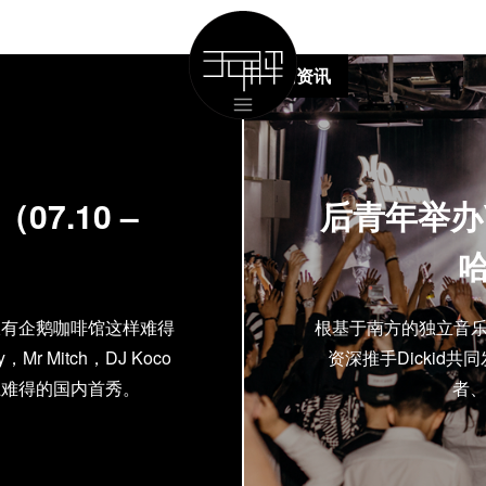
国内资讯
7.10 –
后青年举办Y
哈
仅有企鹅咖啡馆这样难得
根基于南方的独立音乐
Mr Mitch，DJ Koco
资深推手Dickid共
上难得的国内首秀。
者、