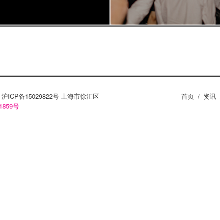
ZY。沪ICP备15029822号 上海市徐汇区
首页
/
资讯
1859号