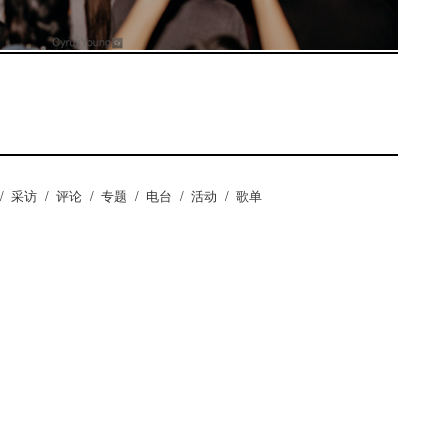
/
采访
/
评论
/
专题
/
电台
/
活动
/
歌单