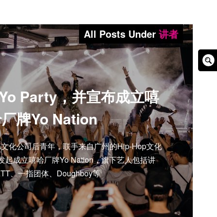
All Posts Under
讲者
Sear
Box
o Party，并宣布成立嘻
厂牌Yo Nation
文化公司后青年，联手来自广州的Hip-Hop文化
同发起成立嘻哈厂牌Yo Nation，旗下艺人包括讲
TT、一指团体、Doughboy等