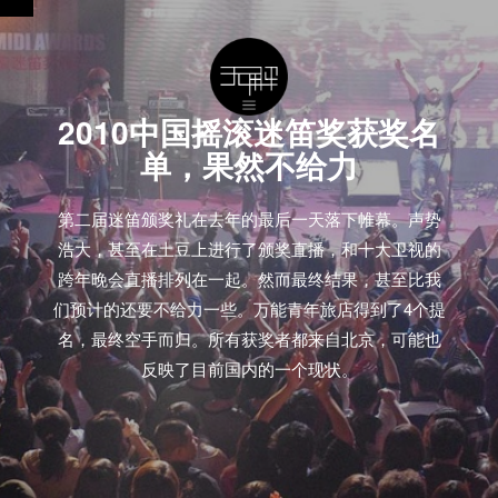
2010中国摇滚迷笛奖获奖名
单，果然不给力
第二届迷笛颁奖礼在去年的最后一天落下帷幕。声势
浩大，甚至在土豆上进行了颁奖直播，和十大卫视的
跨年晚会直播排列在一起。然而最终结果，甚至比我
们预计的还要不给力一些。万能青年旅店得到了4个提
名，最终空手而归。所有获奖者都来自北京，可能也
反映了目前国内的一个现状。