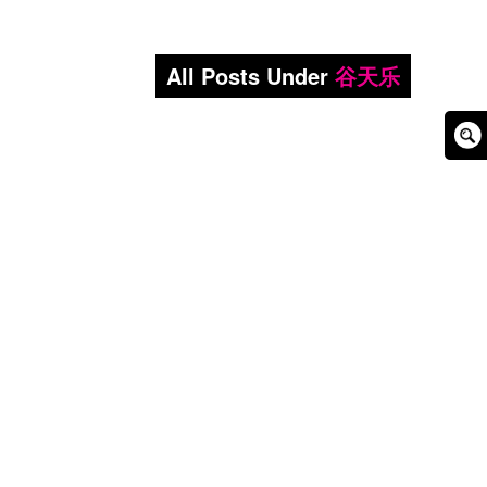
All Posts Under
谷天乐
Sear
Box