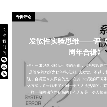
专辑评论
关
注
发散性实验思维——评
我
们
周年合辑》
的
作为一张纪念和检阅性质的合辑，《系统误差
足够多的精彩之处等待乐迷们去发觉。不过，
现，合辑更令人振奋的是，在其中出现的厂牌
达方式，并呈现出了不同于更为人所熟知的北
样一份的独立而积极的姿态无疑是，令人振