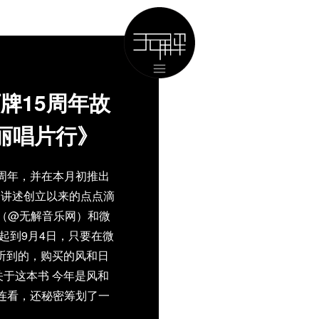
牌15周年故
丽唱片行》
周年，并在本月初推出
，讲述创立以来的点点滴
（@无解音乐网）和微
在起到9月4日，只要在微
张听到的，购买的风和日
关于这本书 今年是风和
连看，还秘密筹划了一
要把这15年来你知道