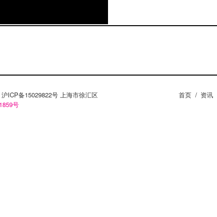
买过风和日丽的一张作
唱片行，甚至只是按过一
日丽15年来的动人故
们想说的还是「欢迎光临
「欢迎光临风和日丽唱
文字上所说：“这不是
一群充满想象、热爱音乐
ZY。沪ICP备15029822号 上海市徐汇区
首页
/
资讯
1859号
但回头看看，却是甘之如
片行正式迈入15周年，这
然卷到黄玠、929、
视觉设计或音乐制作都令
们将在9/2、9/3，
音乐节：2017年「风
的活动除了精彩的音乐演出
多有趣的活动体验。这同
连连看后，相隔五年，终