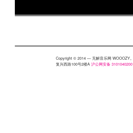
或你不知道的故事，一次告诉你。 不管你只
品，参加过一场演出，来过一次风和日丽实体
个赞，我们都要感谢你跟我们一起创造了风和
事。 这本书8月1日由逗点文创结社发行，我
风和日丽唱片行」。 你有想过要自己创业吗？
片行」这本书也许是不错的参考，就像书的介绍
一个关于成功励志或创业成就的故事，这只是
Copyright © 2014 — 无解音乐网 WOOO
复兴西路100号2楼A
沪公网安备 3101040200
的人的真实人生…”这15年来总是苦多于乐，
饴。 连连看音乐节 2017 今年，风和日丽唱
家推广台湾原创音乐的独立品牌，从一开始的自
ciacia何欣穗、黄小桢等，已发行过多张无论
人印象深刻的专辑作品。而在这别具意义的一年，他
于宜兰「五峰旗风景区」，举办一连两天的品牌
和日丽连连看－Pause & Play」。 届时
外，还将与许多品牌一起连连看，共同创造更
时也是风和日丽继2010、2012年举办过两届