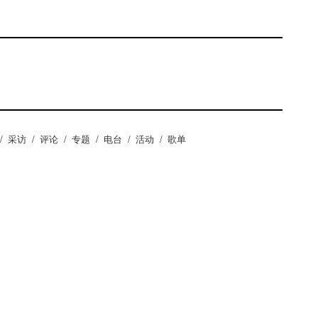
/
采访
/
评论
/
专题
/
电台
/
活动
/
歌单