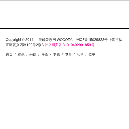
Copyright © 2014 — 无解音乐网 WOOOZY。沪ICP备15029822号 上海市徐
汇区复兴西路100号2楼A
沪公网安备 31010402001859号
首页
/
资讯
/
采访
/
评论
/
专题
/
电台
/
活动
/
歌单