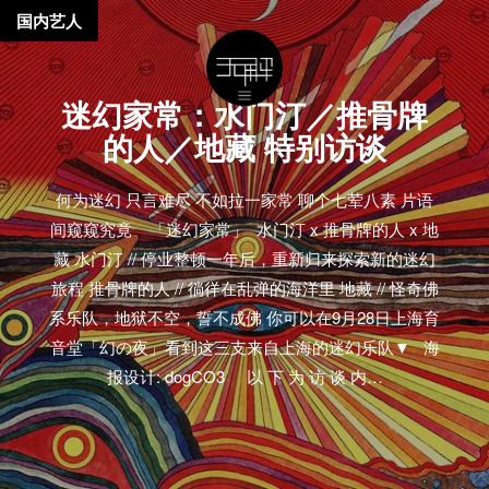
国内艺人
迷幻家常：水门汀／推骨牌
的人／地藏 特别访谈
何为迷幻 只言难尽 不如拉一家常 聊个七荤八素 片语
间窥窥究竟 「迷幻家常」 水门汀 x 推骨牌的人 x 地
藏 水门汀 // 停业整顿一年后，重新归来探索新的迷幻
旅程 推骨牌的人 // 徜徉在乱弹的海洋里 地藏 // 怪奇佛
系乐队，地狱不空，誓不成佛 你可以在9月28日上海育
音堂「幻の夜」看到这三支来自上海的迷幻乐队▼ 海
报设计: dogCO3 以 下 为 访 谈 内…