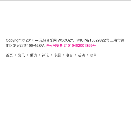
Copyright © 2014 — 无解音乐网 WOOOZY。沪ICP备15029822号 上海市徐
汇区复兴西路100号2楼A
沪公网安备 31010402001859号
首页
/
资讯
/
采访
/
评论
/
专题
/
电台
/
活动
/
歌单