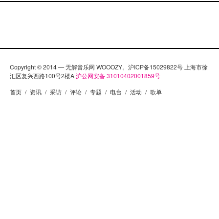
Copyright © 2014 — 无解音乐网 WOOOZY。沪ICP备15029822号 上海市徐
汇区复兴西路100号2楼A
沪公网安备 31010402001859号
首页
/
资讯
/
采访
/
评论
/
专题
/
电台
/
活动
/
歌单