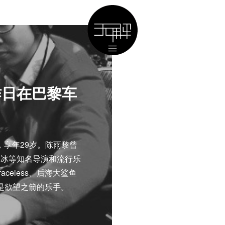
昨日在巴黎车
享年29岁。陈雨黎曾
冰冰等知名导演和流行乐
celess、后海大鲨鱼
是欲望之箭的乐手。