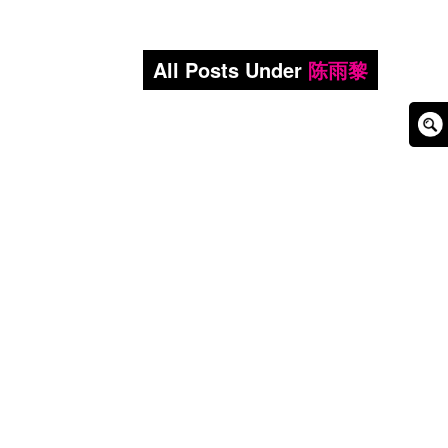
All Posts Under
陈雨黎
Sear
Box