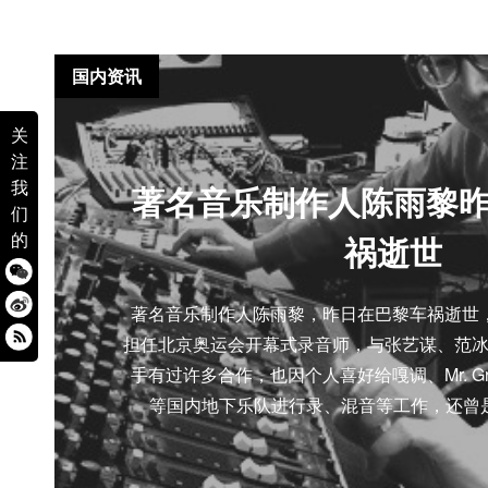
国内资讯
关
注
我
著名音乐制作人陈雨黎
们
的
祸逝世
著名音乐制作人陈雨黎，昨日在巴黎车祸逝世，
担任北京奥运会开幕式录音师，与张艺谋、范
手有过许多合作，也因个人喜好给嘎调、Mr. Gra
等国内地下乐队进行录、混音等工作，还曾