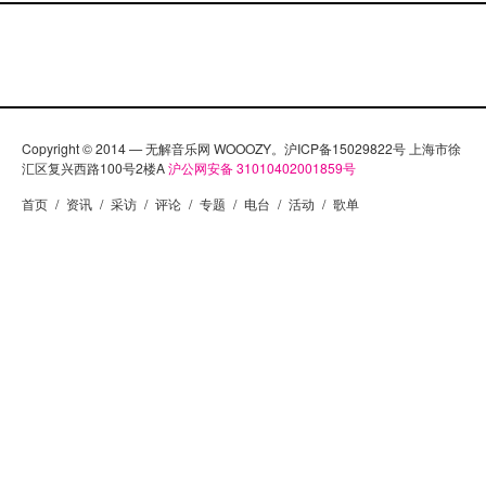
Copyright © 2014 — 无解音乐网 WOOOZY。沪ICP备15029822号 上海市徐
汇区复兴西路100号2楼A
沪公网安备 31010402001859号
首页
/
资讯
/
采访
/
评论
/
专题
/
电台
/
活动
/
歌单