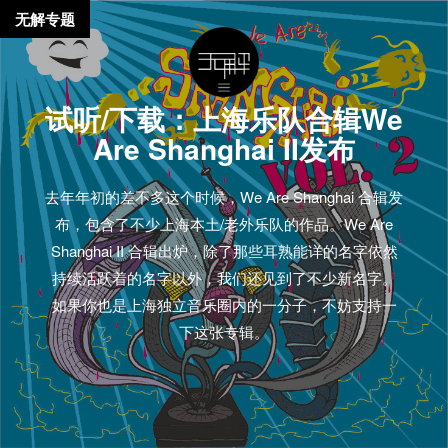
无解专题
试听/下载：上海乐队合辑We
Are Shanghai II发布
去年年初的差不多这个时候，We Are Shanghai 合辑发
布，包含了不少上海本土/老外乐队的作品。We Are
Shanghai II 合辑出炉，除了那些耳熟能详的名字依然
持续活跃着的名字以外，我们还见到了不少新名字。
如果你也是上海独立音乐圈内的一分子，不妨支持一
下这张专辑。