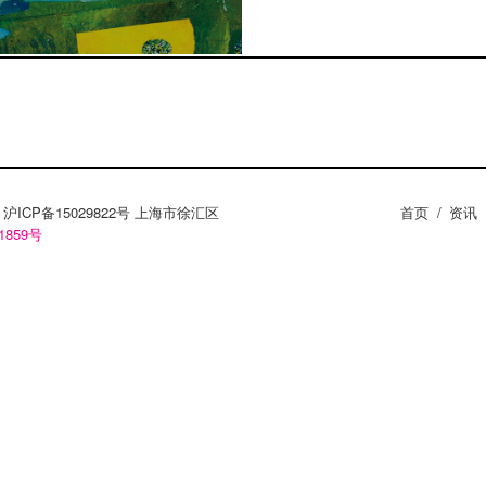
ZY。沪ICP备15029822号 上海市徐汇区
首页
/
资讯
1859号