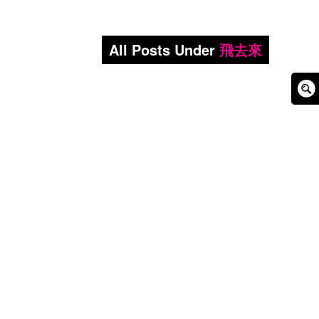
All Posts Under
飛去來
Sear
Box