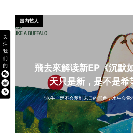
国内艺人
关
注
我
们
飛去來解读新EP《沉默
的
天只是新，是不是希
“水牛一定不会梦到末日的景色，水牛会觉