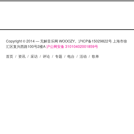
Copyright © 2014 — 无解音乐网 WOOOZY。沪ICP备15029822号 上海市徐
汇区复兴西路100号2楼A
沪公网安备 31010402001859号
首页
/
资讯
/
采访
/
评论
/
专题
/
电台
/
活动
/
歌单