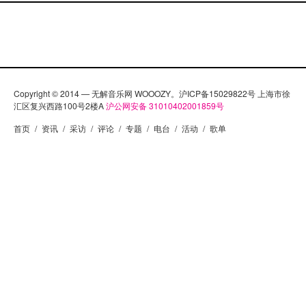
Copyright © 2014 — 无解音乐网 WOOOZY。沪ICP备15029822号 上海市徐
汇区复兴西路100号2楼A
沪公网安备 31010402001859号
首页
/
资讯
/
采访
/
评论
/
专题
/
电台
/
活动
/
歌单