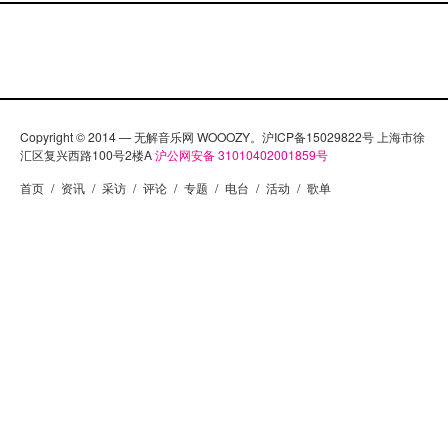
Copyright © 2014 — 无解音乐网 WOOOZY。沪ICP备15029822号 上海市徐
汇区复兴西路100号2楼A
沪公网安备 31010402001859号
首页
/
资讯
/
采访
/
评论
/
专题
/
电台
/
活动
/
歌单