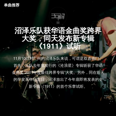
单曲推荐
沼泽乐队获华语金曲奖跨界
大奖，同天发布新专辑
《1911》试听
11月10日对广州的沼泽乐队来说，可谓是双喜临门。
首先，乐队去年底发行的《沧浪星》专辑斩获了华语
金曲奖“2011年度最佳跨界专辑”大奖。另外，同在前天
的辛亥百年纪念日，沼泽放出了今年底即将发表的全
新专辑《1911》的首个乐章试听。