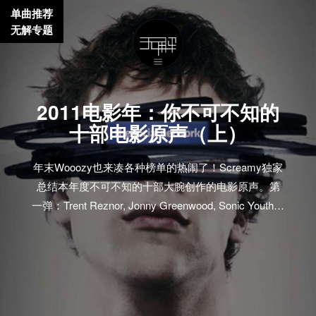
单曲推荐
无解专题
2011电影年：你不可不知的
十部电影原声（上）
年末Wooozy也来凑各种榜单的热闹了！Screamy独家
总结本年度不可不知的十部大腕创作的电影原声。第
一弹：Trent Reznor, Jonny Greenwood, Sonic Youth…