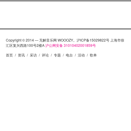
Copyright © 2014 — 无解音乐网 WOOOZY。沪ICP备15029822号 上海市徐
汇区复兴西路100号2楼A
沪公网安备 31010402001859号
首页
/
资讯
/
采访
/
评论
/
专题
/
电台
/
活动
/
歌单