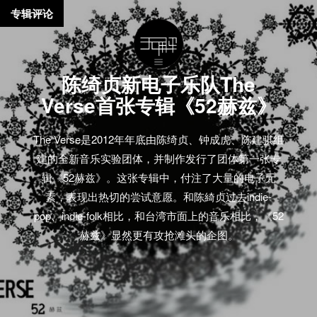
专辑评论
陈绮贞新电子乐队The
Verse首张专辑《52赫兹》
The Verse是2012年年底由陈绮贞、钟成虎、陈建骐组
建的全新音乐实验团体，并制作发行了团体第一张专
辑《52赫兹》。这张专辑中，付注了大量的电子元
素，表现出热切的尝试意愿。和陈綺贞过去indie-
pop、indie-folk相比，和台湾市面上的音乐相比，《52
赫兹》显然更有攻抢滩头的企图。