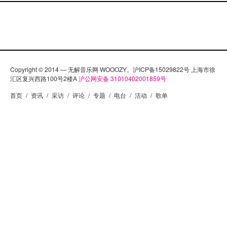
Copyright © 2014 — 无解音乐网 WOOOZY。沪ICP备15029822号 上海市徐
汇区复兴西路100号2楼A
沪公网安备 31010402001859号
首页
/
资讯
/
采访
/
评论
/
专题
/
电台
/
活动
/
歌单