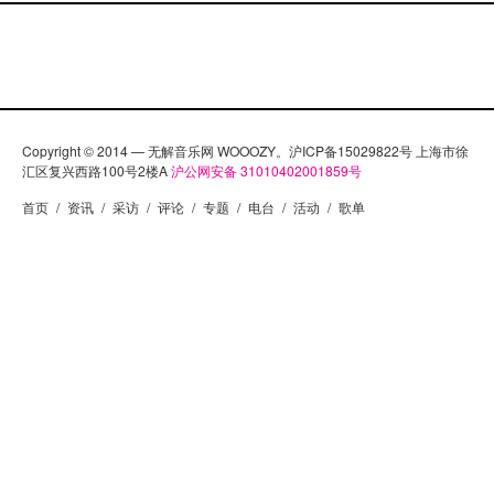
Copyright © 2014 — 无解音乐网 WOOOZY。沪ICP备15029822号 上海市徐
汇区复兴西路100号2楼A
沪公网安备 31010402001859号
首页
/
资讯
/
采访
/
评论
/
专题
/
电台
/
活动
/
歌单