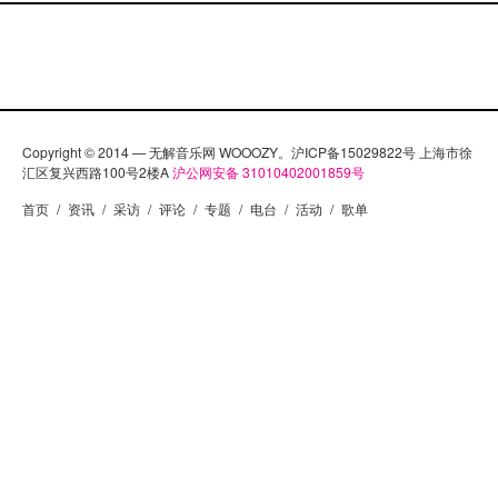
Copyright © 2014 — 无解音乐网 WOOOZY。沪ICP备15029822号 上海市徐
汇区复兴西路100号2楼A
沪公网安备 31010402001859号
首页
/
资讯
/
采访
/
评论
/
专题
/
电台
/
活动
/
歌单