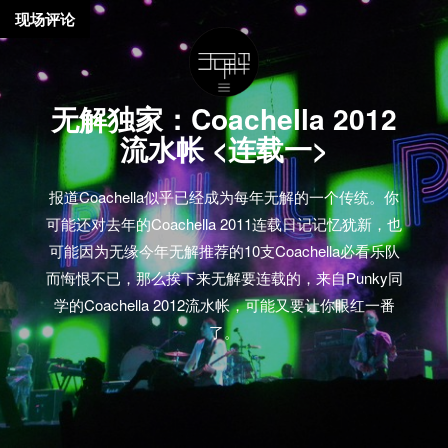
现场评论
无解独家：Coachella 2012
流水帐 <连载一>
报道Coachella似乎已经成为每年无解的一个传统。你
可能还对去年的Coachella 2011连载日记记忆犹新，也
可能因为无缘今年无解推荐的10支Coachella必看乐队
而悔恨不已，那么挨下来无解要连载的，来自Punky同
学的Coachella 2012流水帐，可能又要让你眼红一番
了。