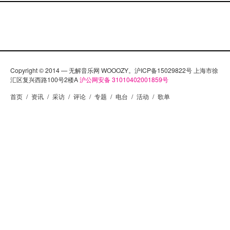
Copyright © 2014 — 无解音乐网 WOOOZY。沪ICP备15029822号 上海市徐
汇区复兴西路100号2楼A
沪公网安备 31010402001859号
首页
/
资讯
/
采访
/
评论
/
专题
/
电台
/
活动
/
歌单